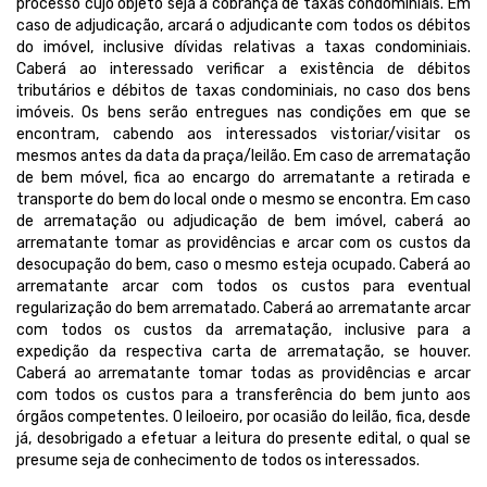
processo cujo objeto seja a cobrança de taxas condominiais. Em
caso de adjudicação, arcará o adjudicante com todos os débitos
do imóvel, inclusive dívidas relativas a taxas condominiais.
Caberá ao interessado verificar a existência de débitos
tributários e débitos de taxas condominiais, no caso dos bens
imóveis.
Os bens serão entregues nas condições em que se
encontram, cabendo aos interessados vistoriar/visitar os
mesmos antes da data da praça/leilão. Em caso de arrematação
de bem móvel, fica ao encargo do arrematante a retirada e
transporte do bem do local onde o mesmo se encontra. Em caso
de arrematação ou adjudicação de bem imóvel, caberá ao
arrematante tomar as providências e arcar com os custos da
desocupação do bem, caso o mesmo esteja ocupado. Caberá ao
arrematante arcar com todos os custos para eventual
regularização do bem arrematado. Caberá ao arrematante arcar
com todos os custos da arrematação, inclusive para a
expedição da respectiva carta de arrematação, se houver.
Caberá ao arrematante tomar todas as providências e arcar
com todos os custos para a transferência do bem junto aos
órgãos competentes. O leiloeiro, por ocasião do leilão, fica, desde
já, desobrigado a efetuar a leitura do presente edital, o qual se
presume seja de conhecimento de todos os interessados.