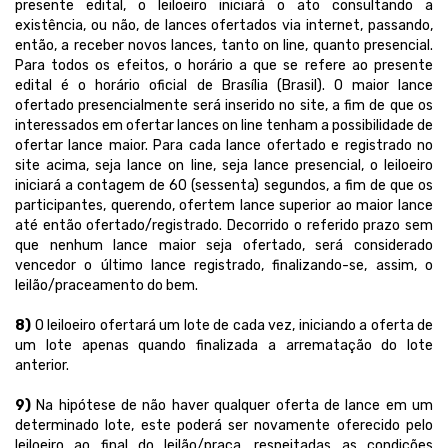
presente edital, o leiloeiro iniciará o ato consultando a
existência, ou não, de lances ofertados via internet, passando,
então, a receber novos lances, tanto on line, quanto presencial.
Para todos os efeitos, o horário a que se refere ao presente
edital é o horário oficial de Brasília (Brasil). O maior lance
ofertado presencialmente será inserido no site, a fim de que os
interessados em ofertar lances on line tenham a possibilidade de
ofertar lance maior. Para cada lance ofertado e registrado no
site acima, seja lance on line, seja lance presencial, o leiloeiro
iniciará a contagem de 60 (sessenta) segundos, a fim de que os
participantes, querendo, ofertem lance superior ao maior lance
até então ofertado/registrado. Decorrido o referido prazo sem
que nenhum lance maior seja ofertado, será considerado
vencedor o último lance registrado, finalizando-se, assim, o
leilão/praceamento do bem.
8)
O leiloeiro ofertará um lote de cada vez, iniciando a oferta de
um lote apenas quando finalizada a arrematação do lote
anterior.
9)
Na hipótese de não haver qualquer oferta de lance em um
determinado lote, este poderá ser novamente oferecido pelo
leiloeiro ao final do leilão/praça, respeitadas as condições