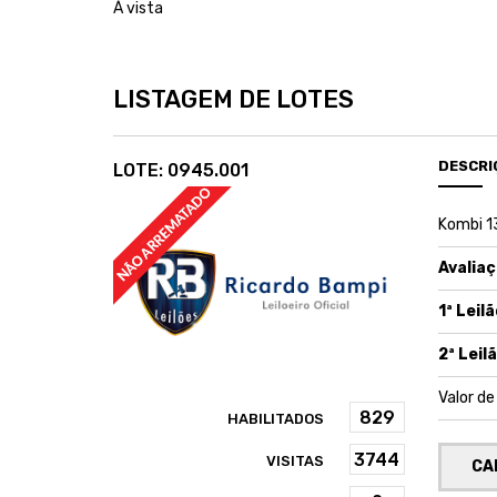
À vista
LISTAGEM DE LOTES
DESCRI
LOTE: 0945.001
Kombi 1
Avaliaç
1ª Leilã
2ª Leilã
Valor d
HABILITADOS
VISITAS
CA