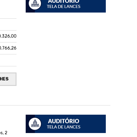
0.326,00
0.766,26
LHES
s, 2