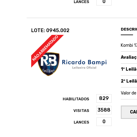
LANCES
DESCRI
LOTE: 0945.002
Kombi 1
Avaliaç
1ª Leilã
2ª Leilã
Valor d
HABILITADOS
VISITAS
CA
LANCES