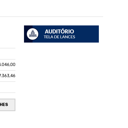
4.046,00
7.363,46
LHES