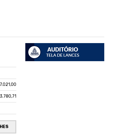
27.021,00
3.780,71
LHES