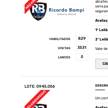
alicates
serra pa
seguranç
Avaliaç
1ª Leilã
HABILITADOS
2ª Leilã
VISITAS
Valor d
LANCES
CA
DESCRI
LOTE: 0945.006
Um cont
Avaliaç