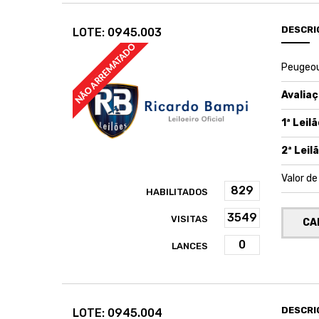
DESCRI
LOTE: 0945.003
Peugeou
Avaliaç
1ª Leilã
2ª Leilã
Valor d
HABILITADOS
VISITAS
CA
LANCES
DESCRI
LOTE: 0945.004