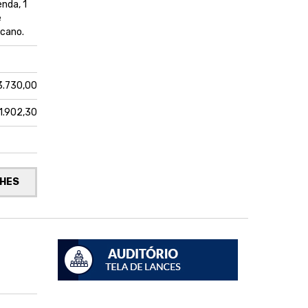
enda, 1
e
 cano.
 3.730,00
1.902,30
LHES