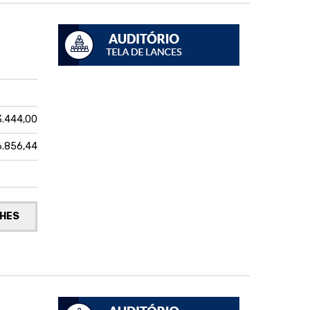
13.444,00
6.856,44
LHES