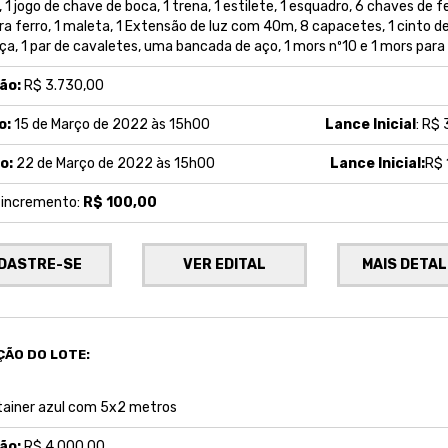
, 1 jogo de chave de boca, 1 trena, 1 estilete, 1 esquadro, 6 chaves de f
ra ferro, 1 maleta, 1 Extensão de luz com 40m, 8 capacetes, 1 cinto d
a, 1 par de cavaletes, uma bancada de aço, 1 mors nº10 e 1 mors para
ão:
R$ 3.730,00
o:
15 de Março de 2022 às 15h00
Lance Inicial
: R$
o:
22 de Março de 2022 às 15h00
Lance Inicial:
R$ 
e incremento:
R$ 100,00
DASTRE-SE
VER EDITAL
MAIS DETA
ÇÃO DO LOTE:
ainer azul com 5x2 metros
ão:
R$ 4.000,00