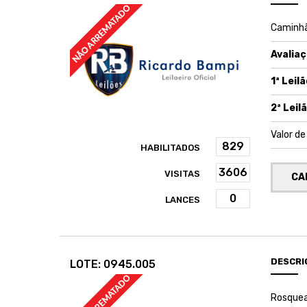
Caminhã
Avaliaç
1ª Leilã
2ª Leilã
Valor d
HABILITADOS
VISITAS
CA
LANCES
DESCRI
LOTE: 0945.005
Rosquead