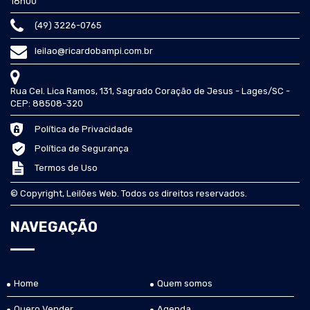
18h00
(49) 3226-0765
leilao@ricardobampi.com.br
Rua Cel. Lica Ramos, 131, Sagrado Coração de Jesus - Lages/SC -
CEP: 88508-320
Política de Privacidade
Política de Segurança
Termos de Uso
© Copyright, Leilões Web. Todos os direitos reservados.
NAVEGAÇÃO
Home
Quem somos
Quero Vender
Agenda