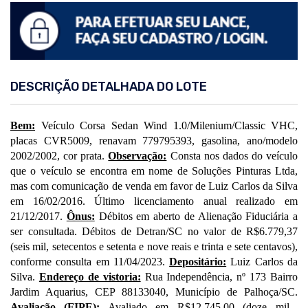
DESCRIÇÃO DETALHADA DO LOTE
Bem:
Veículo Corsa Sedan Wind 1.0/Milenium/Classic VHC,
placas CVR5009, renavam 779795393, gasolina, ano/modelo
2002/2002, cor prata.
Observação:
Consta nos dados do veículo
que o veículo se encontra em nome de Soluções Pinturas Ltda,
mas com comunicação de venda em favor de Luiz Carlos da Silva
em 16/02/2016. Último licenciamento anual realizado em
21/12/2017.
Ônus:
Débitos em aberto de Alienação Fiduciária a
ser consultada. Débitos de Detran/SC no valor de R$6.779,37
(seis mil, setecentos e setenta e nove reais e trinta e sete centavos),
conforme consulta em 11/04/2023.
Depositário:
Luiz Carlos da
Silva.
Endereço de vistoria:
Rua Independência, nº 173 Bairro
Jardim Aquarius, CEP 88133040, Município de Palhoça/SC.
Avaliação (FIPE):
Avaliado em R$12.745,00 (doze mil,