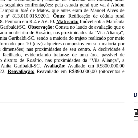
s seguintes confrontações: pela estrada geral que vai à Abdon
 Campolin José de Matos, que antes eram de Manoel Alves de
 o nº 813.010.015.920.1.
Ônus:
Retificação de cédula rural
-8. Penhora em R-4 e AV-10.
Matrícula:
Imóvel sob a Matrícula
 Garibaldi/SC.
Observação:
Consta no laudo de avaliação que o
zado no distrito de Rosário, nas proximidades da "Vila Aliança",
ta Garibaldi-SC, sendo a maioria do trajeto realizado por meio
 formado por 10 (dez) alqueires compostos em sua maioria por
 dimensões) nas proximidades de seu centro. A declividade é
facilitado, evidenciando tratar-se de uma área passível de
 distrito de Rosário, nas proximidades da "Vila Aliança", a
 Anita Garibaldi-SC.
Avaliação:
Avaliado em R$800.000,00
022.
Reavaliação:
Reavaliado em R$890.000,00 (oitocentos e
D