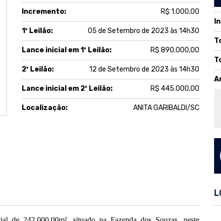
Incremento:
R$ 1.000,00
I
1º Leilão:
05 de Setembro de 2023 às 14h30
T
Lance inicial em 1º Leilão:
R$ 890.000,00
T
2º Leilão:
12 de Setembro de 2023 às 14h30
A
Lance inicial em 2º Leilão:
R$ 445.000,00
Localização:
ANITA GARIBALDI/SC
L
ial de 242.000,00m², situado na Fazenda dos Souzas, neste