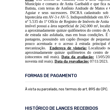
Município e comarca de Anita Garibaldi e que fica na
Batista, com terras de Antônio Andrade de Matos e
Aguiar e seus sucessores. INCRA cadastrado sob
hipotecária em AV-3 e AV-5. Indisponibilidade em AV
nº 5.535 do 1º Ofício de Registro de Imóveis de Anita
imóvel possui a área superficial de 242.000 m², locali
a aproximadamente quinze quilômetros do centro de Ani
de estrada não asfaltada, mas em boas condições. É
pastagens, possuindo um capão (bosque de pequenas
pouco acentuada e o acesso à estrada principal é 
mecanização.
Endereço de vistoria:
Localizado no
aproximadamente quinze quilômetros do centro de
(oitocentos mil reais).
Data da avaliação:
13/05/2
noventa mil reais).
Data da reavaliação:
07/11/2023.
FORMAS DE PAGAMENTO
À vista ou parcelado, nos termos do art. 895 do CPC.
HISTÓRICO DE LANCES RECEBIDOS