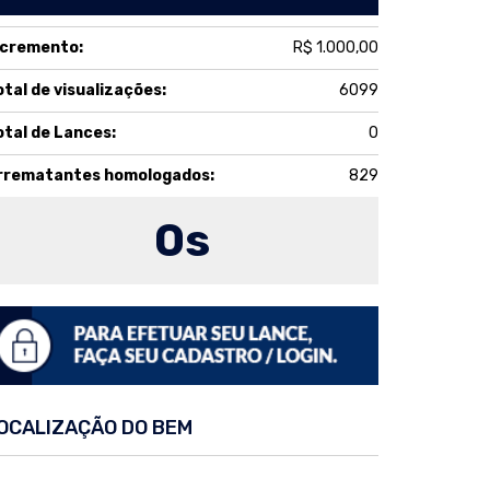
ncremento:
R$ 1.000,00
otal de visualizações:
6099
otal de Lances:
0
rrematantes homologados:
829
0
s
OCALIZAÇÃO DO BEM