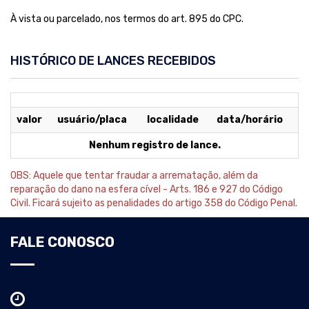
À vista ou parcelado, nos termos do art. 895 do CPC.
HISTÓRICO DE LANCES RECEBIDOS
valor
usuário/placa
localidade
data/horário
Nenhum registro de lance.
OBS: Aquele que tentar fraudar a arrematação, além da
reparação do dano na esfera cível - Arts. 186 e 927 do Código
Civil. Ficará sujeito as penalidades do artigo 358 do Código Penal.
FALE CONOSCO