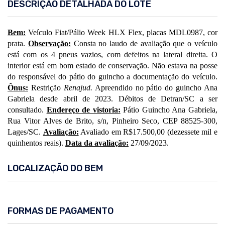
DESCRIÇÃO DETALHADA DO LOTE
Bem:
Veículo Fiat/Pálio Week HLX Flex, placas MDL0987, cor
prata.
Observação:
Consta no laudo de avaliação que o veículo
está com os 4 pneus vazios, com defeitos na lateral direita. O
interior está em bom estado de conservação. Não estava na posse
do responsável do pátio do guincho a documentação do veículo.
Ônus:
Restrição
Renajud.
Apreendido no pátio do guincho Ana
Gabriela desde abril de 2023. Débitos de Detran/SC a ser
consultado.
Endereço de vistoria:
Pátio Guincho Ana Gabriela,
Rua Vitor Alves de Brito, s/n, Pinheiro Seco, CEP 88525-300,
Lages/SC.
Avaliação:
Avaliado em R$17.500,00 (dezessete mil e
quinhentos reais).
Data da avaliação:
27/09/2023.
LOCALIZAÇÃO DO BEM
FORMAS DE PAGAMENTO