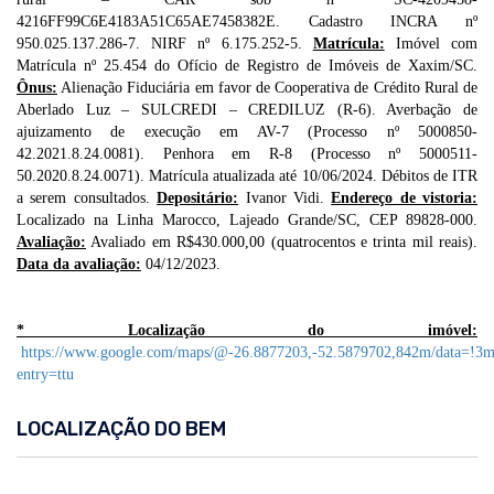
4216FF99C6E4183A51C65AE7458382E. Cadastro INCRA nº
950.025.137.286-7. NIRF nº 6.175.252-5.
Matrícula:
Imóvel com
Matrícula nº 25.454 do Ofício de Registro de Imóveis de Xaxim/SC.
Ônus:
Alienação Fiduciária em favor de Cooperativa de Crédito Rural de
Aberlado Luz – SULCREDI – CREDILUZ (R-6). Averbação de
ajuizamento de execução em AV-7 (Processo nº 5000850-
42.2021.8.24.0081). Penhora em R-8 (Processo nº 5000511-
50.2020.8.24.0071). Matrícula atualizada até 10/06/2024. Débitos de ITR
a serem consultados.
Depositário:
Ivanor Vidi.
Endereço de vistoria:
Localizado na Linha Marocco, Lajeado Grande/SC, CEP 89828-000.
Avaliação:
Avaliado em R$430.000,00 (quatrocentos e trinta mil reais).
Data da avaliação:
04/12/2023.
* Localização do imóvel:
https://www.google.com/maps/@-26.8877203,-52.5879702,842m/data=!3m
entry=ttu
LOCALIZAÇÃO DO BEM