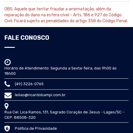
OBS: Aquele que tentar fraudar a arrematação, além da
reparação do dano na esfera cível - Arts. 186 e 927 do Código
Civil. Ficará sujeito as penalidades do artigo 358 do Código Penal.
FALE CONOSCO
Horário de Atendimento: Segunda a Sexta-feira, das 9h00 às
18h00
(49) 3226-0765
leilao@ricardobampi.com.br
Rua Cel. Lica Ramos, 131, Sagrado Coração de Jesus - Lages/SC -
CEP: 88508-320
Política de Privacidade