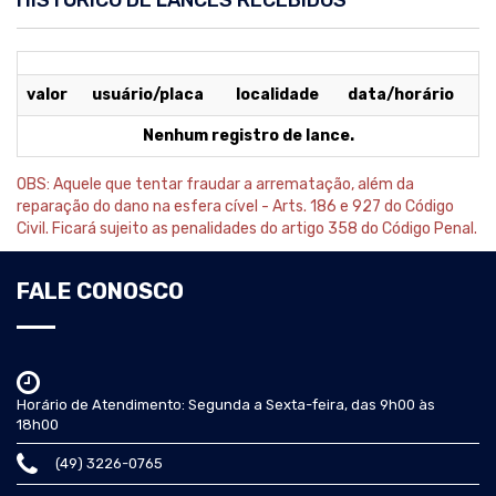
valor
usuário/placa
localidade
data/horário
Nenhum registro de lance.
OBS: Aquele que tentar fraudar a arrematação, além da
reparação do dano na esfera cível - Arts. 186 e 927 do Código
Civil. Ficará sujeito as penalidades do artigo 358 do Código Penal.
FALE CONOSCO
Horário de Atendimento: Segunda a Sexta-feira, das 9h00 às
18h00
(49) 3226-0765