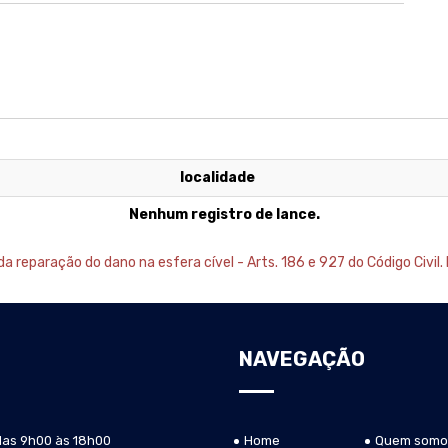
localidade
Nenhum registro de lance.
 reparação do dano na esfera cível - Arts. 186 e 927 do Código Civil. 
NAVEGAÇÃO
das 9h00 às 18h00
Home
Quem somo