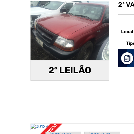
2ª V
Local
Tip
2ª LEILÃO