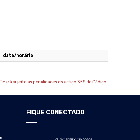
data/horário
Ficará sujeito as penalidades do artigo 358 do Código
FIQUE CONECTADO
s