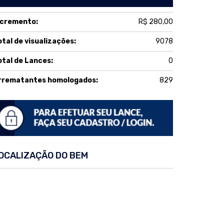
ncremento:
R$ 280,00
otal de visualizações:
9078
otal de Lances:
0
rrematantes homologados:
829
OCALIZAÇÃO DO BEM