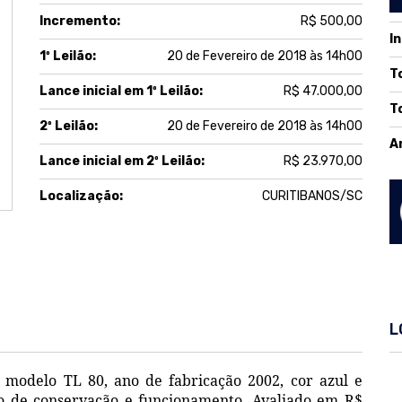
Incremento:
R$ 500,00
I
1º Leilão:
20 de Fevereiro de 2018 às 14h00
T
Lance inicial em 1º Leilão:
R$ 47.000,00
T
2º Leilão:
20 de Fevereiro de 2018 às 14h00
A
Lance inicial em 2º Leilão:
R$ 23.970,00
Localização:
CURITIBANOS/SC
L
modelo TL 80, ano de fabricação 2002, cor azul e
o de conservação e funcionamento. Avaliado em R$