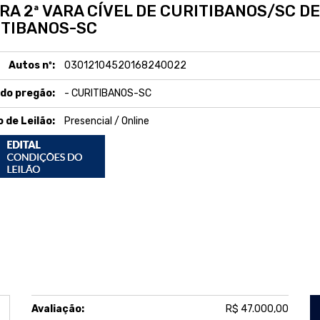
ARA 2ª VARA CÍVEL DE CURITIBANOS/SC DE
ITIBANOS-SC
Autos nº:
03012104520168240022
 do pregão:
- CURITIBANOS-SC
o de Leilão:
Presencial / Online
Avaliação:
R$ 47.000,00