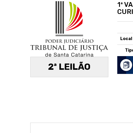
1ª V
CUR
Local
Tip
2ª LEILÃO