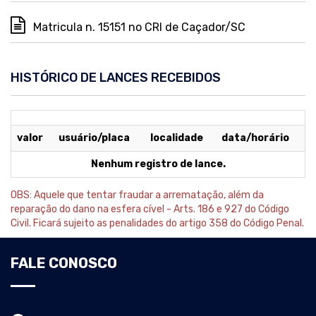
Matricula n. 15151 no CRI de Caçador/SC
HISTÓRICO DE LANCES RECEBIDOS
valor
usuário/placa
localidade
data/horário
Nenhum registro de lance.
OBS: Aquele que tentar fraudar a arrematação, além da
reparação do dano na esfera cível - Arts. 186 e 927 do Código
Civil. Ficará sujeito as penalidades do artigo 358 do Código Penal.
FALE CONOSCO