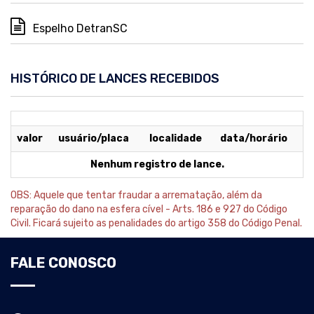
Espelho DetranSC
HISTÓRICO DE LANCES RECEBIDOS
valor
usuário/placa
localidade
data/horário
Nenhum registro de lance.
OBS: Aquele que tentar fraudar a arrematação, além da
reparação do dano na esfera cível - Arts. 186 e 927 do Código
Civil. Ficará sujeito as penalidades do artigo 358 do Código Penal.
FALE CONOSCO