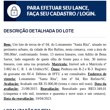
DESCRIÇÃO DETALHADA DO LOTE
Bem:
Um lote de terras de nº 04, do Loteamento “Santa Rita”, situado no
perímetro urbano, da cidade de Rio Rufino, nesta comarca, com a área de
390,00m², confrontando: frente, 13 metros lineares, com Adilio de Bona
Sartor, lado esquerdo de quem olha de frente para o lote, 30 metros
lineares, com uma rua projetada.
Matrícula:
Imóvel sob a Matrícula nº
3.802 do C. R. I. de Urubici/SC.
Ônus:
Penhora em R-2 e R-3. Registro
de gravame em AV-4. Débitos de IPTU a ser consultados.
Endereço de
vistoria:
Loteamento “Santa Rita”, lote nº 04, Rio Rufino/SC.
Avaliação:
Avaliado em R$ 35.000,00 (trinta e cinco mil reais).
Data da
avaliação:
21/08/2015.
Reavaliação:
Reavaliado para R$53.349,01
(cinquenta e três mil, trezentos e quarenta e nove reais e um centavo).
Data da reavaliação:
19/04/2023.