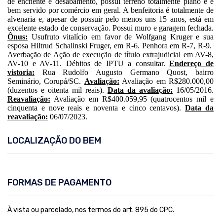
de enchente e desabamento, possui terreno totalmente plano e é
bem servido por comércio em geral. A benfeitoria é totalmente de
alvenaria e, apesar de possuir pelo menos uns 15 anos, está em
excelente estado de conservação. Possui muro e garagem fechada.
Ônus:
Usufruto vitalício em favor de Wolfgang Kruger e sua
esposa Hiltrud Schalinski Fruger, em R-6. Penhora em R-7, R-9.
Averbação de Ação de execução de título extrajudicial em AV-8,
AV-10 e AV-11. Débitos de IPTU a consultar.
Endereço de
vistoria:
Rua Rudolfo Augusto Germano Quost, bairro
Seminário, Corupá/SC.
Avaliação:
Avaliação em R$280.000,00
(duzentos e oitenta mil reais).
Data da avaliação:
16/05/2016.
Reavaliação:
Avaliação em R$400.059,95 (quatrocentos mil e
cinquenta e nove reais e noventa e cinco centavos).
Data da
reavaliação:
06/07/2023.
LOCALIZAÇÃO DO BEM
FORMAS DE PAGAMENTO
À vista ou parcelado, nos termos do art. 895 do CPC.